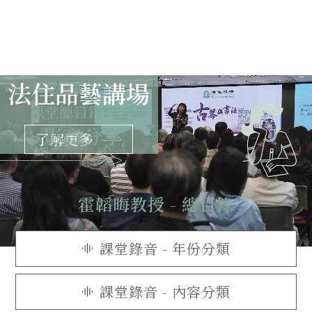
法住品藝講場
課堂總目錄
影音分享
了解更多
霍韜晦教授 - 總目錄
課堂錄音 - 年份分類
課堂錄音 - 內容分類