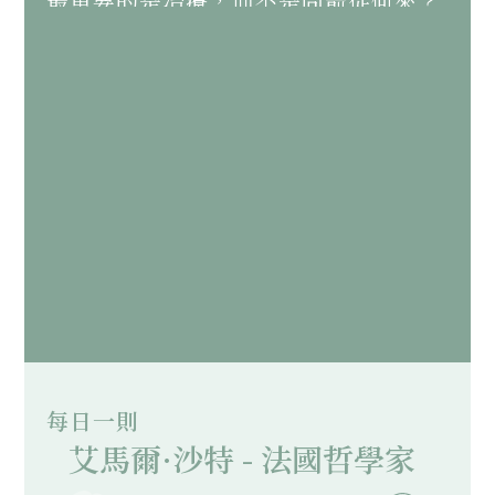
最重要的是治療，而不是問箭從何來？
人對生命的感受如果覺得無奈、覺得
苦，便應該尋求化解方法，不應躲避；
形上學的思維雖然可以另開廣大空間，
提供無數可能，但不是當面面對。
《學佛之門》頁10-11
每日一則
艾馬爾·沙特 - 法國哲學家