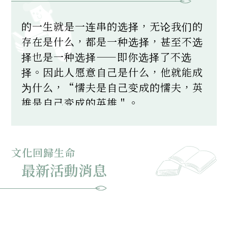
的一生就是一连串的选择，无论我们的
存在是什么，都是一种选择，甚至不选
择也是一种选择——即你选择了不选
择。因此人愿意自己是什么，他就能成
为什么，“懦夫是自己变成的懦夫，英
雄是自己变成的英雄＂。
艾馬爾·沙特 - 法國哲學家、劇作家、
小說家、編劇、政治活動家、傳記作
文化回歸生命
家、文學評論家。他是存在主義、現象
最新活動消息
學哲學的關鍵人物之一，也是20世紀
法國哲學及馬克思主義哲學的領軍人物
之一。他的思想、學說等也影響及社會
學、批判理論、後殖民理論、文學研