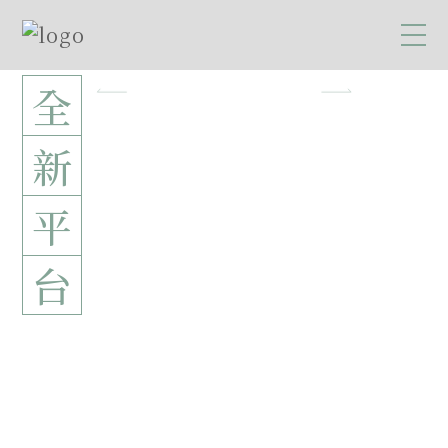
全
新
平
台