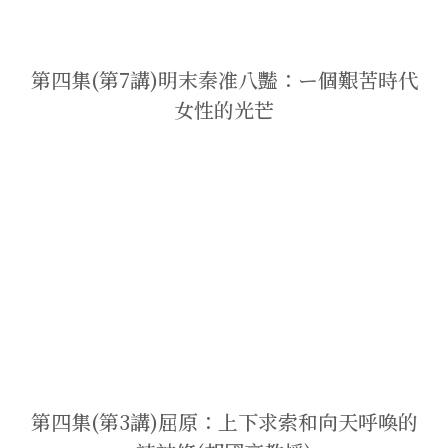
第四集(第7講)明末秦准八豔：ー個艱苦時代
女性的光芒
第四集(第3講)屈原：上下求索和向天呼喚的