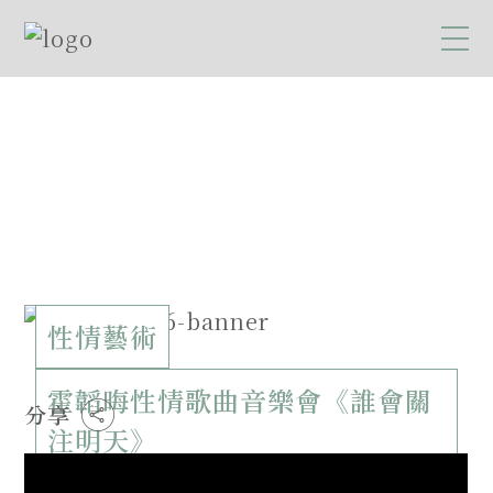
性情藝術
霍韜晦性情歌曲音樂會《誰會關
分享
注明天》