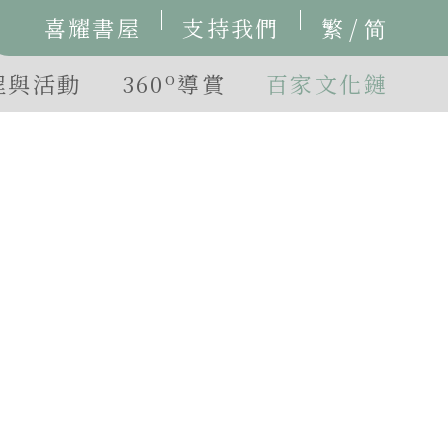
/
喜耀書屋
支持我們
繁
简
o
程與活動
360
導賞
百家文化鏈