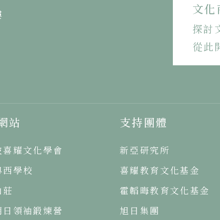
文化
樓
探討
從此
網站
支持團體
坡喜耀文化學會
新亞研究所
粵西學校
喜耀教育文化基金
山莊
霍韜晦教育文化基金
明日領袖鍛煉營
旭日集團