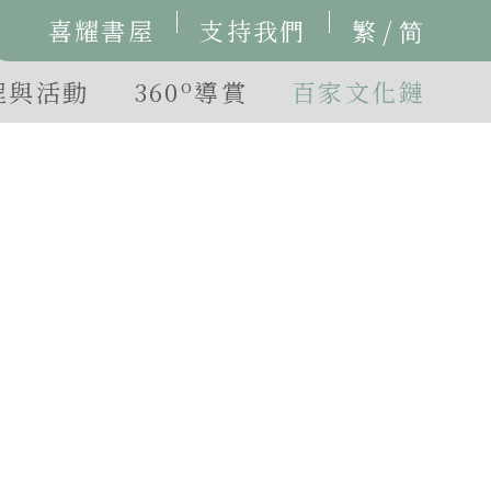
/
喜耀書屋
支持我們
繁
简
o
程與活動
360
導賞
百家文化鏈