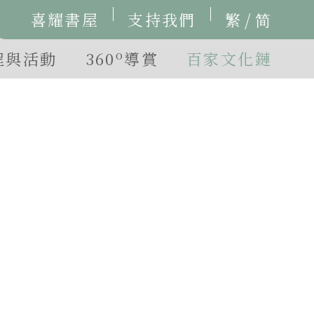
/
喜耀書屋
支持我們
繁
简
o
程與活動
360
導賞
百家文化鏈